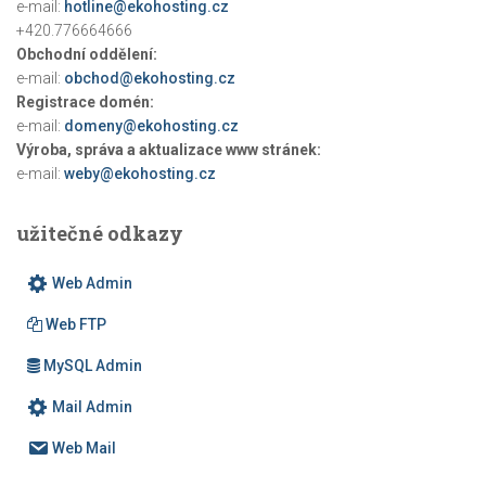
e-mail:
hotline@ekohosting.cz
+420.776664666
Obchodní oddělení:
e-mail:
obchod@ekohosting.cz
Registrace domén:
e-mail:
domeny@ekohosting.cz
Výroba, správa a aktualizace www stránek:
e-mail:
weby@ekohosting.cz
užitečné odkazy
Web Admin
Web FTP
MySQL Admin
Mail Admin
Web Mail