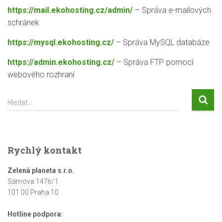
https://mail.ekohosting.cz/admin/
– Správa e-mailových
schránek
https://mysql.ekohosting.cz/
– Správa MySQL databáze
https://admin.ekohosting.cz/
– Správa FTP pomocí
webového rozhraní
V
Hledat …
y
h
l
e
Rychlý kontakt
d
á
Zelená planeta s.r.o.
v
Sámova 1476/1
á
101 00 Praha 10
n
í
Hotline podpora: