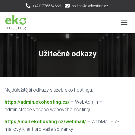
+420.776664666
hotline@ekohosting.cz
Kontrola dostupnosti domény
P
Ř
E
P
N
Užitečné odkazy
O
U
T
N
A
V
Nejdůležitější odkazy služeb eko hostingu.
I
G
https://admin.ekohosting.cz/
– WebAdmin –
A
C
administrace vašeho webového hostingu
I
https://mail.ekohosting.cz/webmail/
– WebMail – e-
mailový klient pro vaše schránky